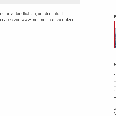
nd unverbindlich an, um den Inhalt
K
 Services von www.medmedia.at zu nutzen.
W
1
H
1
–
G
M