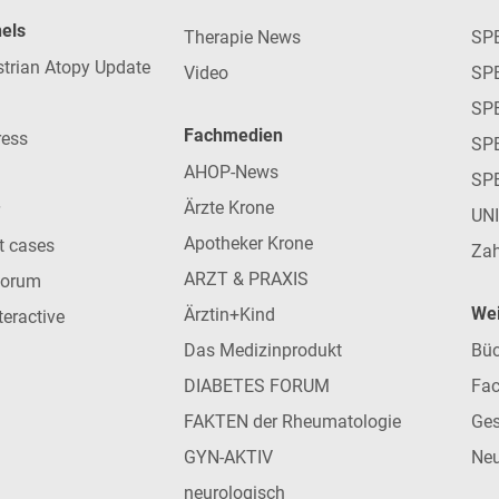
nels
Therapie News
SP
strian Atopy Update
Video
SP
SP
Fachmedien
ress
SPE
AHOP-News
SP
Ärzte Krone
UN
Apotheker Krone
nt cases
Zah
ARZT & PRAXIS
forum
Wei
Ärztin+Kind
teractive
Das Medizinprodukt
Büc
DIABETES FORUM
Fac
FAKTEN der Rheumatologie
Ges
GYN-AKTIV
Neu
neurologisch