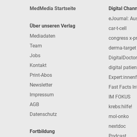
MedMedia Startseite
Digital Chan
eJournal: Au
Über unseren Verlag
car-t-cell
Mediadaten
congress x-p
Team
derma-target
Jobs
DigitalDoctor
Kontakt
digital patie
Print-Abos
Expert:innen
Newsletter
Fast Facts In
Impressum
IM FOKUS
AGB
krebs:hilfe!
Datenschutz
mol-onko
nextdoc
Fortbildung
Podcast