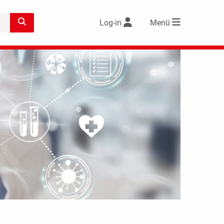
Log-in
Menü