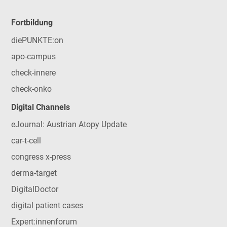
Fortbildung
diePUNKTE:on
apo-campus
check-innere
check-onko
Digital Channels
eJournal: Austrian Atopy Update
car-t-cell
congress x-press
derma-target
DigitalDoctor
digital patient cases
Expert:innenforum