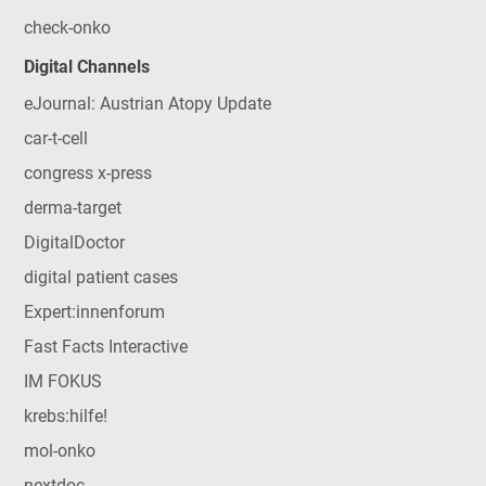
check-onko
Digital Channels
eJournal: Austrian Atopy Update
car-t-cell
congress x-press
derma-target
DigitalDoctor
digital patient cases
Expert:innenforum
Fast Facts Interactive
IM FOKUS
krebs:hilfe!
mol-onko
nextdoc