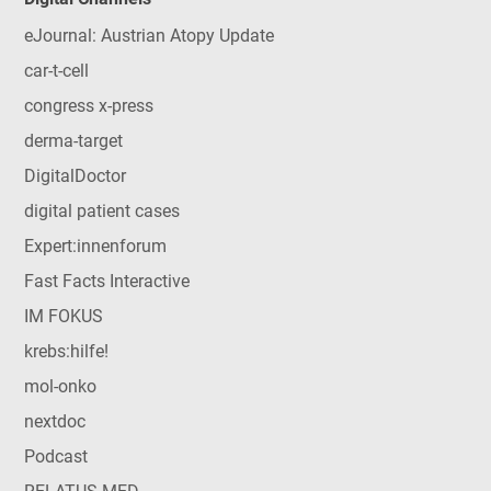
eJournal: Austrian Atopy Update
car-t-cell
congress x-press
derma-target
DigitalDoctor
digital patient cases
Expert:innenforum
Fast Facts Interactive
IM FOKUS
krebs:hilfe!
mol-onko
nextdoc
Podcast