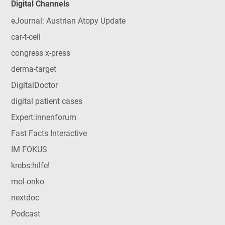
Digital Channels
eJournal: Austrian Atopy Update
car-t-cell
congress x-press
derma-target
DigitalDoctor
digital patient cases
Expert:innenforum
Fast Facts Interactive
IM FOKUS
krebs:hilfe!
mol-onko
nextdoc
Podcast