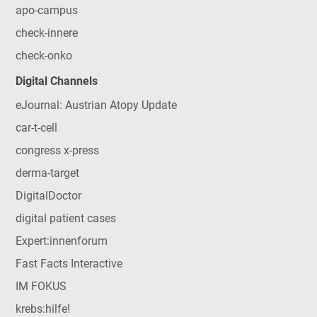
apo-campus
check-innere
check-onko
Digital Channels
eJournal: Austrian Atopy Update
car-t-cell
congress x-press
derma-target
DigitalDoctor
digital patient cases
Expert:innenforum
Fast Facts Interactive
IM FOKUS
krebs:hilfe!