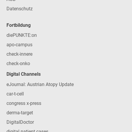
Datenschutz
Fortbildung
diePUNKTE:on
apo-campus
check-innere
check-onko
Digital Channels
eJournal: Austrian Atopy Update
car-t-cell
congress x-press
derma-target
DigitalDoctor
digital patient cases