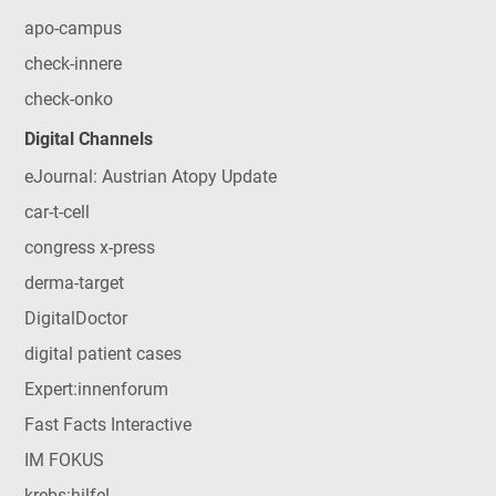
apo-campus
check-innere
check-onko
Digital Channels
eJournal: Austrian Atopy Update
car-t-cell
congress x-press
derma-target
DigitalDoctor
digital patient cases
Expert:innenforum
Fast Facts Interactive
IM FOKUS
krebs:hilfe!