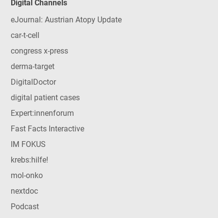
Digital Channels
eJournal: Austrian Atopy Update
car-t-cell
congress x-press
derma-target
DigitalDoctor
digital patient cases
Expert:innenforum
Fast Facts Interactive
IM FOKUS
krebs:hilfe!
mol-onko
nextdoc
Podcast