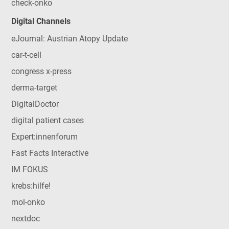
check-onko
Digital Channels
eJournal: Austrian Atopy Update
car-t-cell
congress x-press
derma-target
DigitalDoctor
digital patient cases
Expert:innenforum
Fast Facts Interactive
IM FOKUS
krebs:hilfe!
mol-onko
nextdoc