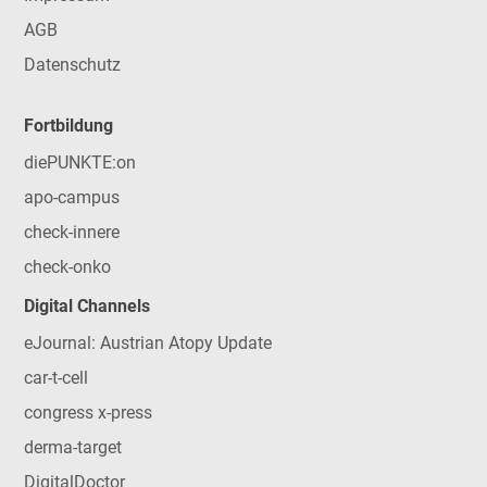
AGB
Datenschutz
Fortbildung
diePUNKTE:on
apo-campus
check-innere
check-onko
Digital Channels
eJournal: Austrian Atopy Update
car-t-cell
congress x-press
derma-target
DigitalDoctor