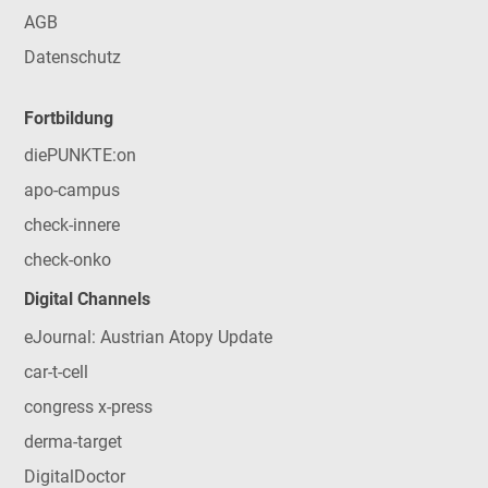
AGB
Datenschutz
Fortbildung
diePUNKTE:on
apo-campus
check-innere
check-onko
Digital Channels
eJournal: Austrian Atopy Update
car-t-cell
congress x-press
derma-target
DigitalDoctor