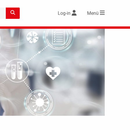
Log-in
Menü