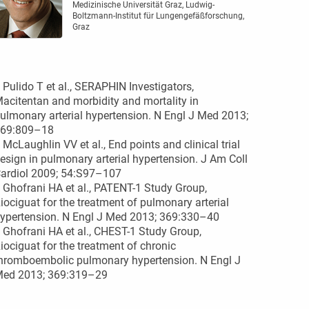
Medizinische Universität Graz, Ludwig-
Boltzmann-Institut für Lungengefäßforschung,
Graz
 Pulido T et al., SERAPHIN Investigators,
acitentan and morbidity and mortality in
ulmonary arterial hyperten­sion. N Engl J Med 2013;
69:809–18
 McLaughlin VV et al., End points and clinical trial
esign in pulmonary arterial hypertension. J Am Coll
ardiol 2009; 54:S97–107
 Ghofrani HA et al., PATENT-1 Study Group,
iociguat for the treatment of pulmonary arterial
ypertension. ­N Engl J Med 2013; 369:330–40
 Ghofrani HA et al., CHEST-1 Study Group,
iociguat for the treatment of chronic
hromboembolic pulmonary hypertension. N Engl J
ed 2013; 369:319–29