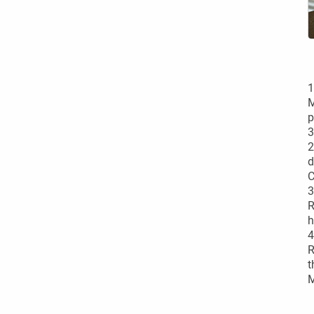
1
M
p
3
2
d
C
3
R
h
4
R
t
M