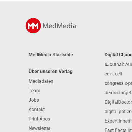
MedMedia Startseite
Digital Chan
eJournal: Au
Über unseren Verlag
car-t-cell
Mediadaten
congress x-p
Team
derma-target
Jobs
DigitalDoctor
Kontakt
digital patie
Print-Abos
Expert:innen
Newsletter
Fast Facts In