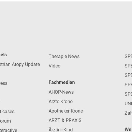
nels
Therapie News
SP
strian Atopy Update
Video
SP
SP
Fachmedien
ress
SPE
AHOP-News
SP
Ärzte Krone
UN
Apotheker Krone
nt cases
Zah
ARZT & PRAXIS
forum
Wei
Ärztin+Kind
teractive