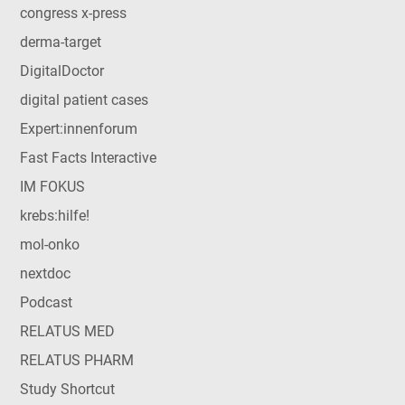
congress x-press
derma-target
DigitalDoctor
digital patient cases
Expert:innenforum
Fast Facts Interactive
IM FOKUS
krebs:hilfe!
mol-onko
nextdoc
Podcast
RELATUS MED
RELATUS PHARM
Study Shortcut