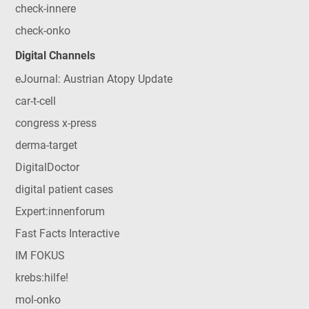
check-innere
check-onko
Digital Channels
eJournal: Austrian Atopy Update
car-t-cell
congress x-press
derma-target
DigitalDoctor
digital patient cases
Expert:innenforum
Fast Facts Interactive
IM FOKUS
krebs:hilfe!
mol-onko