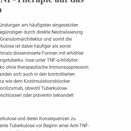
o
tzündungen am häufigsten eingesetzten
begünstigen durch direkte Neutralisierung
 Granulomarchitektur und somit die
rkulose ist dabei häufiger als sonst
oftmals disseminierte Formen mit erhöhter
ungstuberku- lose unter TNF-α-Inhibitor-
siko ohne therapeutische Immunsuppression
anden sich auch in den kontrollierten
ika wie dem Kostimulationsblocker
Tocilizumab, obwohl Tuberkulose-
eschlossen oder präventiv behandelt
berkulose und deren Konsequenzen zu
tente Tuberkulose vor Beginn einer Anti-TNF-