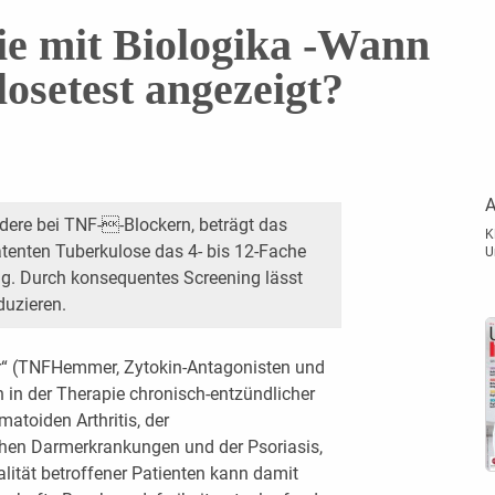
e mit Biologika -Wann
losetest angezeigt?
A
ndere bei TNF--Blockern, beträgt das
K
latenten Tuberkulose das 4- bis 12-Fache
U
g. Durch konsequentes Screening lässt
duzieren.
r“ (TNFHemmer, Zytokin-Antagonisten und
 in der Therapie chronisch-entzündlicher
atoiden Arthritis, der
chen Darmerkrankungen und der Psoriasis,
lität betroffener Patienten kann damit