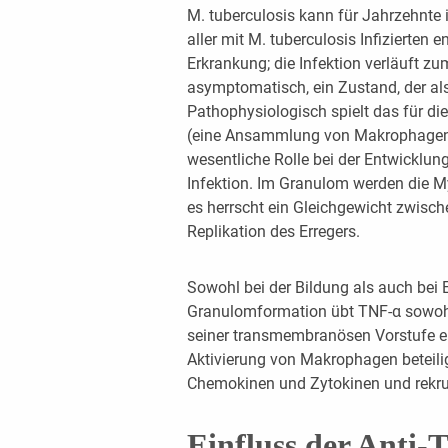
M. tuberculosis kann für Jahrzehnte
aller mit M. tuberculosis Infizierten e
Erkrankung; die Infektion verläuft z
asymptomatisch, ein Zustand, der als 
Pathophysiologisch spielt das für di
(eine Ansammlung von Makrophagen,
wesentliche Rolle bei der Entwicklun
Infektion. Im Granulom werden die M
es herrscht ein Gleichgewicht zwisc
Replikation des Erregers.
Sowohl bei der Bildung als auch bei E
Granulomformation übt TNF-α sowohl 
seiner transmembranösen Vorstufe ei
Aktivierung von Makrophagen beteilig
Chemokinen und Zytokinen und rekru
Einfluss der Anti-