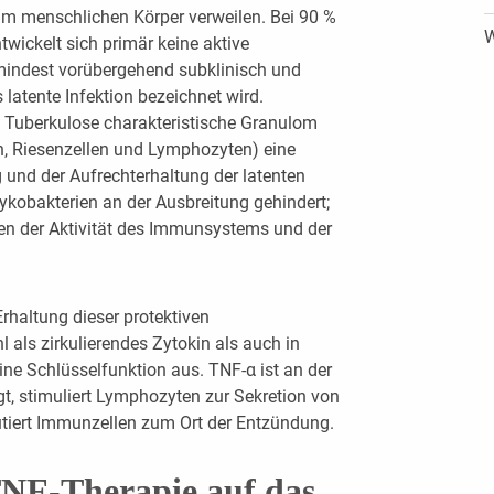
 im menschlichen Körper verweilen. Bei 90 %
W
ntwickelt sich primär keine aktive
umindest vorübergehend subklinisch und
latente Infektion bezeichnet wird.
e Tuberkulose charakteristische Granulom
 Riesenzellen und Lymphozyten) eine
g und der Aufrechterhaltung der latenten
ykobakterien an der Ausbreitung gehindert;
hen der Aktivität des Immunsystems und der
rhaltung dieser protektiven
als zirkulierendes Zytokin als auch in
ne Schlüsselfunktion aus. TNF-α ist an der
t, stimuliert Lymphozyten zur Sekretion von
tiert Immunzellen zum Ort der Entzündung.
TNF-Therapie auf das