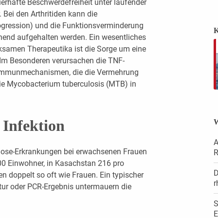
uerhafte Beschwerdefreiheit unter laufender
 Bei den Arthritiden kann die
rogression) und die Funktionsverminderung
K
ehend aufgehalten werden. Ein wesentliches
rksamen Therapeutika ist die Sorge um eine
 Im Besonderen verursachen die TNF-
 Immunmechanismen, die die Vermehrung
 wie Mycobacterium tuberculosis (MTB) in
 Infektion
W
A
ulose-Erkrankungen bei erwachsenen Frauen
R
00 Einwohner, in Kasachstan 216 pro
D
 doppelt so oft wie Frauen. Ein typischer
r
tur oder PCR-Ergebnis untermauern die
S
E