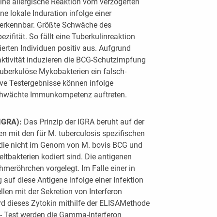
eine allergische Reaktion vom verzögerten
ne lokale Induration infolge einer
erkennbar. Größte Schwäche des
ezifität. So fällt eine Tuberkulinreaktion
zierten Individuen positiv aus. Aufgrund
ktivität induzieren die BCG-Schutzimpfung
tuberkulöse Mykobakterien ein falsch-
ive Testergebnisse können infolge
schwächte Immunkompetenz auftreten.
(IGRA):
Das Prinzip der IGRA beruht auf der
en mit den für M. tuberculosis spezifischen
die nicht im Genom von M. bovis BCG und
tbakterien kodiert sind. Die antigenen
meröhrchen vorgelegt. Im Falle einer in
 auf diese Antigene infolge einer Infektion
llen mit der Sekretion von Interferon
d dieses Zytokin mithilfe der ELISAMethode
 Test werden die Gamma-Interferon