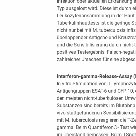
Infektion oder aktuellen Erkrankung 
Typ ausgelöst wird. Diese ist durch ei
Leukozytenansammlung in der Haut 
Tuberkulinhauttests ist die geringe Sp
nicht nur bei mit M. tuberculosis infi
überlappender Antigene und Kreuzrea
und die Sensibilisierung durch nicht-
positives Testergebnis. Falsch-negat
zahlreicher Ursachen für eine abge
Interferon-gamma-Release-Assay 
In-vitro-Stimulation von T-Lymphozyt
Antigengruppen ESAT-6 und CFP 10, 
den meisten nicht-tuberkulösen Umwel
Substanzen sind bereits im Blutabnah
vivo stattgefundenen Sensibilisierung
mit M. tuberculosis reagieren die T-Ze
gamma. Beim Quantiferon®- Test wir
im Überstand gemessen. Beim TSpot-