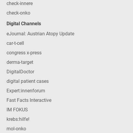
check-innere
check-onko
Digital Channels
eJournal: Austrian Atopy Update
car-t-cell
congress x-press
derma-target
DigitalDoctor
digital patient cases
Expert:innenforum
Fast Facts Interactive
IM FOKUS
krebs:hilfe!
mol-onko