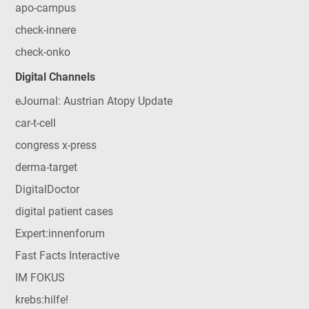
apo-campus
check-innere
check-onko
Digital Channels
eJournal: Austrian Atopy Update
car-t-cell
congress x-press
derma-target
DigitalDoctor
digital patient cases
Expert:innenforum
Fast Facts Interactive
IM FOKUS
krebs:hilfe!