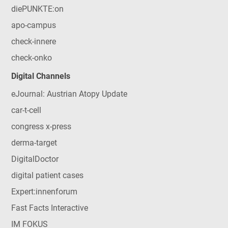
diePUNKTE:on
apo-campus
check-innere
check-onko
Digital Channels
eJournal: Austrian Atopy Update
car-t-cell
congress x-press
derma-target
DigitalDoctor
digital patient cases
Expert:innenforum
Fast Facts Interactive
IM FOKUS