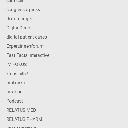
car-t-cell
congress x-press
derma-target
DigitalDoctor
digital patient cases
Expert:innenforum
Fast Facts Interactive
IM FOKUS
krebs:hilfe!
mol-onko
nextdoc
Podcast
RELATUS MED
RELATUS PHARM