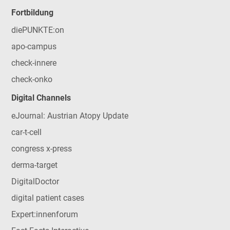
Fortbildung
diePUNKTE:on
apo-campus
check-innere
check-onko
Digital Channels
eJournal: Austrian Atopy Update
car-t-cell
congress x-press
derma-target
DigitalDoctor
digital patient cases
Expert:innenforum