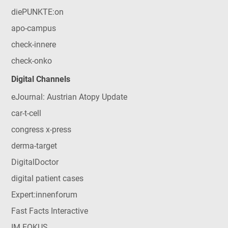
diePUNKTE:on
apo-campus
check-innere
check-onko
Digital Channels
eJournal: Austrian Atopy Update
car-t-cell
congress x-press
derma-target
DigitalDoctor
digital patient cases
Expert:innenforum
Fast Facts Interactive
IM FOKUS