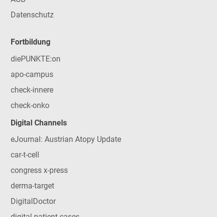
Datenschutz
Fortbildung
diePUNKTE:on
apo-campus
check-innere
check-onko
Digital Channels
eJournal: Austrian Atopy Update
car-t-cell
congress x-press
derma-target
DigitalDoctor
digital patient cases