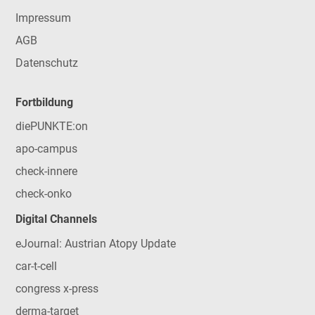
Impressum
AGB
Datenschutz
Fortbildung
diePUNKTE:on
apo-campus
check-innere
check-onko
Digital Channels
eJournal: Austrian Atopy Update
car-t-cell
congress x-press
derma-target