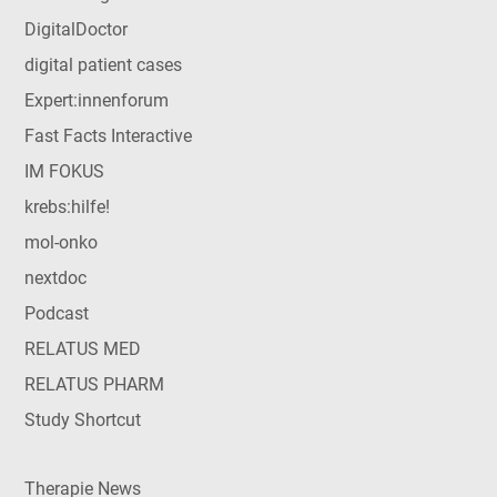
DigitalDoctor
digital patient cases
Expert:innenforum
Fast Facts Interactive
IM FOKUS
krebs:hilfe!
mol-onko
nextdoc
Podcast
RELATUS MED
RELATUS PHARM
Study Shortcut
Therapie News