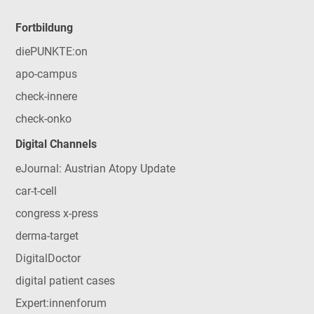
Fortbildung
diePUNKTE:on
apo-campus
check-innere
check-onko
Digital Channels
eJournal: Austrian Atopy Update
car-t-cell
congress x-press
derma-target
DigitalDoctor
digital patient cases
Expert:innenforum