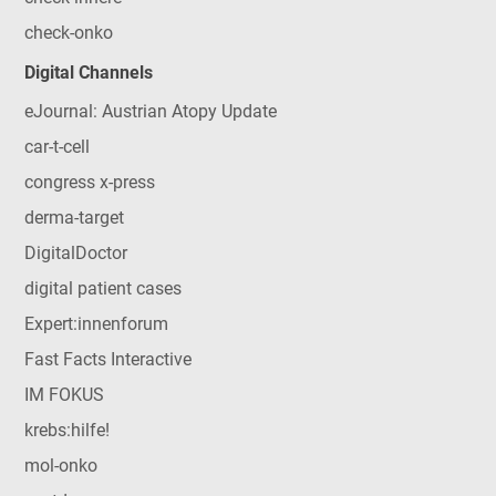
check-onko
Digital Channels
eJournal: Austrian Atopy Update
car-t-cell
congress x-press
derma-target
DigitalDoctor
digital patient cases
Expert:innenforum
Fast Facts Interactive
IM FOKUS
krebs:hilfe!
mol-onko