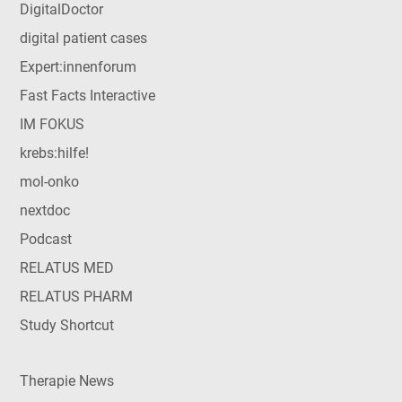
DigitalDoctor
digital patient cases
Expert:innenforum
Fast Facts Interactive
IM FOKUS
krebs:hilfe!
mol-onko
nextdoc
Podcast
RELATUS MED
RELATUS PHARM
Study Shortcut
Therapie News