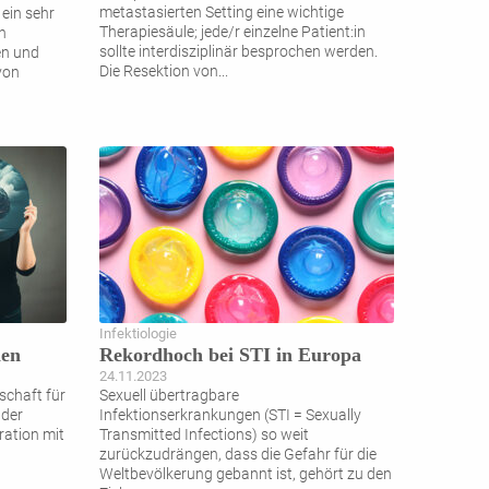
metastasierten Setting eine wichtige
 ein sehr
Therapiesäule; jede/r einzelne Patient:in
n
sollte interdisziplinär besprochen werden.
en und
Die Resektion von
...
 von
Infektiologie
ien
Rekordhoch bei STI in Europa
24.11.2023
lschaft für
Sexuell übertragbare
 der
Infektionserkrankungen (STI = Sexually
ration mit
Transmitted Infections) so weit
zurückzudrängen, dass die Gefahr für die
Weltbevölkerung gebannt ist, gehört zu den