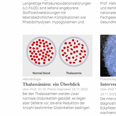
Langkettige Fettsäureoxidationsstörungen
Prof. Ale
(LC-FAOD) sind seltene angeborene
und damit
Stoffwechselstörungen mit
nationale
lebensbedrohlichen Komplikationen wie
Fachgesel
Rhabdomyolysen, Hypoglykämien und
...
Gesundhei
Hämatologie
Pneumolog
Thalassämien: ein Überblick
Interve
i
Univ.-Prof. Dr. Dr. Pierre Hopmeier 24.11.2023
Univ.-Prof.
Bei den Thalassämien werden zwar
24.11.202
normale Globinketten gebildet, es liegen
Die interv
aber Defekte vor, die eine Reduktion der
diagnosti
Anzahl bestimmter Globinketten bedingen.
Eckpfeile
wachsend