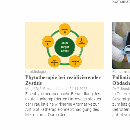
Kombinati
Infektiologie
Palliativme
Phytotherapie bei rezidivierender
Palliat
Zystitis
Obdach
a
in
in
Mag.
Dr.
Roxana Lebada 24.11.2023
Dr.
Jessic
Einephytotherapeutische Behandlung des
In Österr
akuten unkomplizierten Harnwegsinfektes
Gesamtges
der Frau ist eine wirksame Alternative zur
zum jetzig
Antibiotikatherapie ohne Schädigung des
Betroffe
Mikrobioms. Durch den
...
palliativ