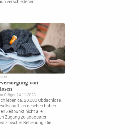
on verschiedener
...
dizin
ivversorgung von
losen
a Stöger 24.11.2023
eich leben ca. 20.000 Obdachlose.
ellschaftlich gesehen haben
en Zeitpunkt nicht alle
nen Zugang zu adäquater
medizinischer Betreuung. Die
...