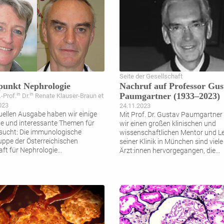
Seite der Gesellschaft
punkt Nephrologie
Nachruf auf Professor Gus
Paumgartner (1933–2023)
in
in
.-Prof.
Dr.
Renate Klauser-Braun et
2023
24.11.2023
tuellen Ausgabe haben wir einige
Mit Prof. Dr. Gustav Paumgartner 
 und interessante Themen für
wir einen großen klinischen und
sucht: Die immunologische
wissenschaftlichen Mentor und Le
uppe der Österreichischen
seiner Klinik in München sind viele
aft für Nephrologie
...
Ärzt:innen hervorgegangen, die
...