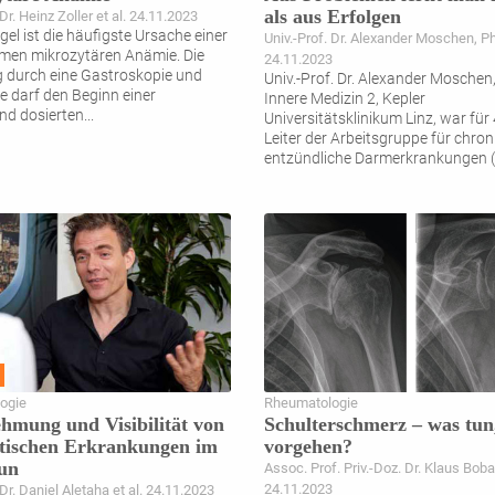
als aus Erfolgen
 Dr. Heinz Zoller et al. 24.11.2023
el ist die häufigste Ursache einer
Univ.-Prof. Dr. Alexander Moschen, P
men mikrozytären Anämie. Die
24.11.2023
 durch eine Gastroskopie und
Univ.-Prof. Dr. Alexander Moschen
e darf den Beginn einer
Innere Medizin 2, Kepler
nd dosierten
...
Universitätsklinikum Linz, war für
Leiter der Arbeitsgruppe für chron
entzündliche Darmerkrankungen 
ogie
Rheumatologie
mung und Visibilität von
Schulterschmerz – was tun
tischen Erkrankungen im
vorgehen?
un
Assoc. Prof. Priv.-Doz. Dr. Klaus Bob
24.11.2023
 Dr. Daniel Aletaha et al. 24.11.2023