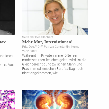
Seite der Gesellschaft
tav
Mehr Mut, Internistinnen!
in
in
Priv.-Doz.
Dr.
Patrizia Constantini-Kump
24.11.2023
Während im Privaten immer öfter ein
verlieren
modernes Familienleben gelebt wird, ist die
Gleichberechtigung zwischen Mann und
hrer. Aus
Frau im medizinischen Berufsalltag noch
nicht angekommen, wie
...