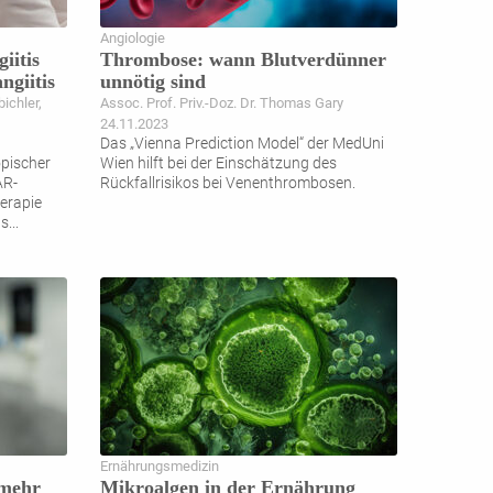
Angiologie
iitis
Thrombose: wann Blutverdünner
ngiitis
unnötig sind
bichler,
Assoc. Prof. Priv.-Doz. Dr. Thomas Gary
24.11.2023
Das „Vienna Prediction Model“ der MedUni
opischer
Wien hilft bei der Einschätzung des
AR-
Rückfallrisikos bei Venenthrombosen.
erapie
ls
...
Ernährungsmedizin
 mehr
Mikroalgen in der Ernährung