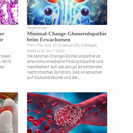
Nephrologie
er
Minimal-Change-Glomerulopathie
ie
beim Erwachsenen
n
Prim. Priv.-Doz. Dr. Emanuel Zitt, ESENeph,
FASN et al. 24.11.2023
anösen
Die Minimal-Change-Glomerulopathie ist
0–80 %
eine immunmediierte Podozytopathie und
hes
manifestiert sich als abrupt einsetzendes
nephrotisches Syndrom. Das Ansprechen
auf Glukokortikoide und die
...