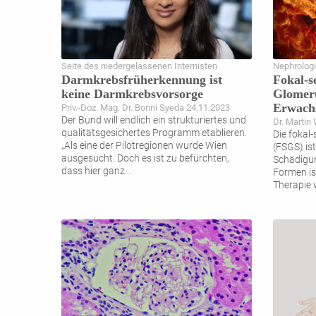
Seite des niedergelassenen Internisten
Nephrolog
Darmkrebsfrüherkennung ist
Fokal-s
keine Darmkrebsvorsorge
Glomeru
Erwach
Priv.-Doz. Mag. Dr. Bonni Syeda 24.11.2023
Der Bund will endlich ein strukturiertes und
Dr. Martin
qualitätsgesichertes Programm etablieren.
Die fokal
„Als eine der Pilotregionen wurde Wien
(FSGS) is
ausgesucht. Doch es ist zu befürchten,
Schädigun
dass hier ganz
...
Formen is
Therapie 