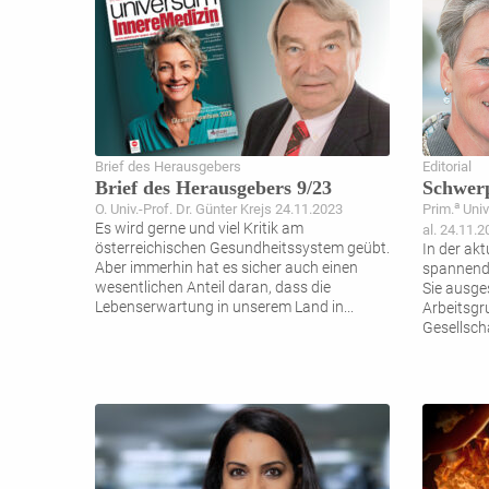
Brief des Herausgebers
Editorial
Brief des Herausgebers 9/23
Schwer
a
O. Univ.-Prof. Dr. Günter Krejs 24.11.2023
Prim.
Univ
Es wird gerne und viel Kritik am
al. 24.11.
österreichischen Gesundheitssystem geübt.
In der ak
Aber immerhin hat es sicher auch einen
spannende
wesentlichen Anteil daran, dass die
Sie ausge
Lebenserwartung in unserem Land in
...
Arbeitsgr
Gesellsch