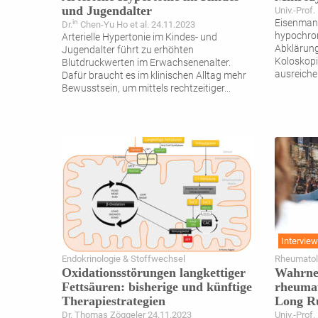
und Jugendalter
Univ.-Prof.
Eisenmang
in
Dr.
Chen-Yu Ho et al. 24.11.2023
hypochro
Arterielle Hypertonie im Kindes- und
Abklärung
Jugendalter führt zu erhöhten
Koloskopi
Blutdruckwerten im Erwachsenenalter.
ausreiche
Dafür braucht es im klinischen Alltag mehr
Bewusstsein, um mittels rechtzeitiger
...
Interview
Endokrinologie & Stoffwechsel
Rheumatol
Oxidationsstörungen langkettiger
Wahrneh
Fettsäuren: bisherige und künftige
rheuma
Therapiestrategien
Long R
Dr. Thomas Zöggeler 24.11.2023
Univ.-Prof.