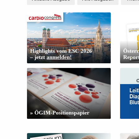
Highlights vom ESC 2026
Österr
– jetzt
anmelden!
Repor
» ÖGIM-Positionspapier