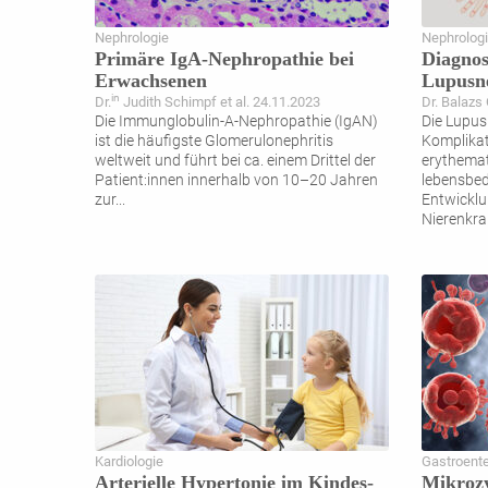
Nephrologie
Nephrolog
Primäre IgA-Nephropathie bei
Diagno
Erwachsenen
Lupusne
in
Dr.
Judith Schimpf et al. 24.11.2023
Dr. Balazs 
Die Immunglobulin-A-Nephropathie (IgAN)
Die Lupusn
ist die häufigste Glomerulonephritis
Komplikat
weltweit und führt bei ca. einem Drittel der
erythemat
Patient:innen innerhalb von 10–20 Jahren
lebensbed
zur
...
Entwicklu
Nierenkra
Kardiologie
Gastroente
Arterielle Hypertonie im Kindes-
Mikroz