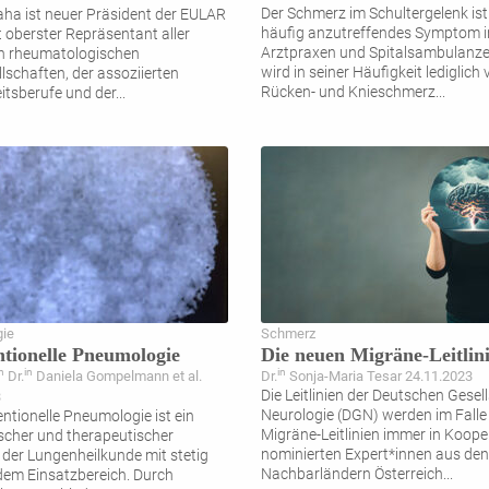
Der Schmerz im Schultergelenk ist
taha ist neuer Präsident der EULAR
häufig anzutreffendes Symptom i
 oberster Repräsentant aller
Arztpraxen und Spitalsambulanz
n rheumatologischen
wird in seiner Häufigkeit lediglich
lschaften, der assoziierten
Rücken- und Knieschmerz
...
tsberufe und der
...
ie
Schmerz
ntionelle Pneumologie
Die neuen Migräne-Leitlin
n
in
in
Dr.
Daniela Gompelmann et al.
Dr.
Sonja-Maria Tesar 24.11.2023
Die Leitlinien der Deutschen Gesel
3
Neurologie (DGN) werden im Falle
entionelle Pneumologie ist ein
Migräne-Leitlinien immer in Koope
scher und therapeutischer
nominierten Expert*innen aus den
r der Lungenheilkunde mit stetig
Nachbarländern Österreich
...
em Einsatzbereich. Durch