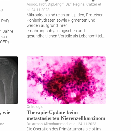
in
in
Assoc. Prof. Dipl.-Ing.
Dr.
Regina Kratzer et
al. 24.11.2023
hD
Mikroalgen sind reich an Lipiden, Proteinen,
Kohlenhydraten sowie Pigmenten und
, PhD,
werden aufgrund ihrer
ernährungsphysiologischen und
 4 Jahre
gesundheitlichen Vorteile als Lebensmittel
...
isch
(CED)
...
Onkologie
, wie
Therapie-Update beim
metastasierten Nierenzellkarzinom
acz
Dr. Arman Alimohammadi et al. 24.11.2023
Die Operation des Primärtumors bleibt im