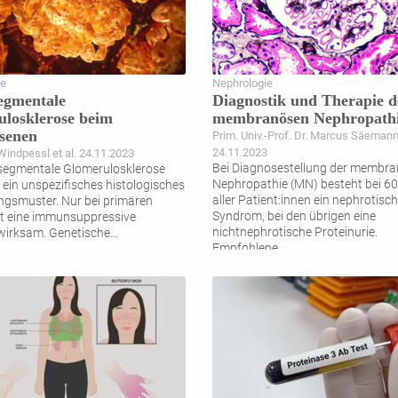
ie
Nephrologie
egmentale
Diagnostik und Therapie d
losklerose beim
membranösen Nephropath
senen
Prim. Univ.-Prof. Dr. Marcus Säeman
24.11.2023
 Windpessl et al. 24.11.2023
Bei Diagnosestellung der membr
-segmentale Glomerulosklerose
Nephropathie (MN) besteht bei 6
t ein unspezifisches histologisches
aller Patient:innen ein nephrotisc
gsmuster. Nur bei primären
Syndrom, bei den übrigen eine
t eine immunsuppressive
nichtnephrotische Proteinurie.
wirksam. Genetische
...
Empfohlene
...