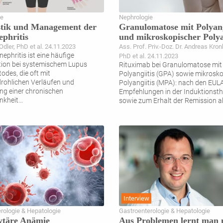
ie
Nephrologie
stik und Management der
Granulomatose mit Polyang
phritis
und mikroskopischer Polya
Odler, PhD et al. 24.11.2023
Ass. Prof. Priv.-Doz. Dr. Andreas Kron
ephritis ist eine häufige
PhD et al. 24.11.2023
ion bei systemischem Lupus
Rituximab bei Granulomatose mit
odes, die oft mit
Polyangiitis (GPA) sowie mikrosk
rohlichen Verläufen und
Polyangiitis (MPA): nach den EUL
ng einer chronischen
Empfehlungen in der Induktionsth
nkheit
...
sowie zum Erhalt der Remission a
Interview
rologie & Hepatologie
Gastroenterologie & Hepatologie
ytäre Anämie
Aus Problemen lernt man