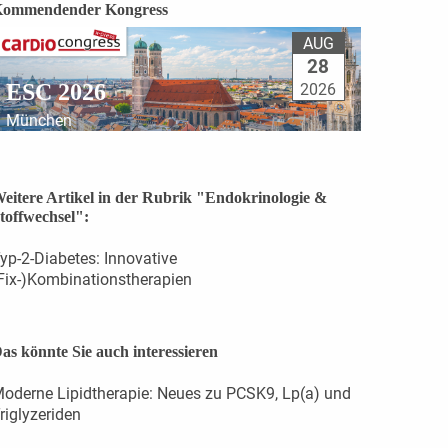
ommendender Kongress
AUG
28
ESC 2026
2026
München
eitere Artikel in der Rubrik "Endokrinologie &
toffwechsel":
yp-2-Diabetes: Innovative
Fix-)Kombinationstherapien
as könnte Sie auch interessieren
oderne Lipidtherapie: Neues zu PCSK9, Lp(a) und
riglyzeriden