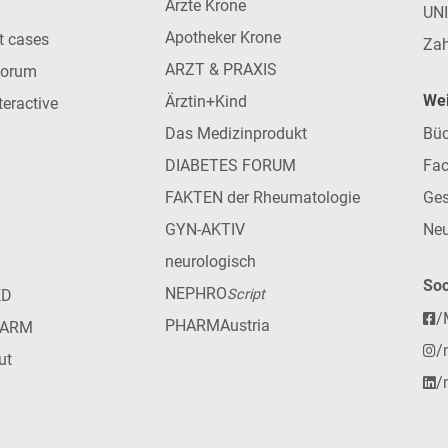
Ärzte Krone
UN
Apotheker Krone
nt cases
Zah
ARZT & PRAXIS
forum
Wei
Ärztin+Kind
teractive
Das Medizinprodukt
Büc
DIABETES FORUM
Fac
FAKTEN der Rheumatologie
Ges
GYN-AKTIV
Neu
neurologisch
Soc
NEPHRO
ED
Script
/
PHARMAustria
HARM
/
ut
/