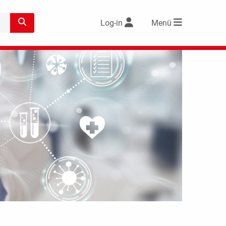
Log-in
Menü