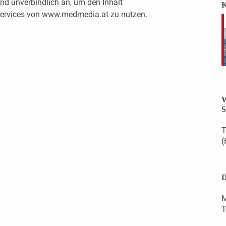
nd unverbindlich an, um den Inhalt
K
 Services von www.medmedia.at zu nutzen.
W
S
T
(
D
M
T