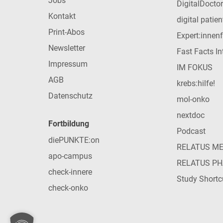
Jobs
DigitalDoctor
Kontakt
digital patie
Print-Abos
Expert:innen
Newsletter
Fast Facts In
Impressum
IM FOKUS
AGB
krebs:hilfe!
Datenschutz
mol-onko
nextdoc
Fortbildung
Podcast
diePUNKTE:on
RELATUS M
apo-campus
RELATUS P
check-innere
Study Shortc
check-onko