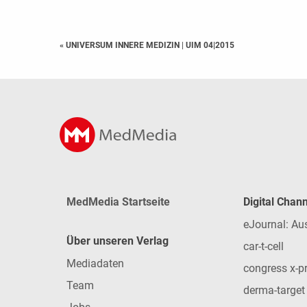
« UNIVERSUM INNERE MEDIZIN
|
UIM 04|2015
MedMedia Startseite
Digital Chan
eJournal: Au
Über unseren Verlag
car-t-cell
Mediadaten
congress x-p
Team
derma-target