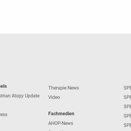
nels
Therapie News
SP
strian Atopy Update
Video
SP
SP
Fachmedien
ress
SPE
AHOP-News
SP