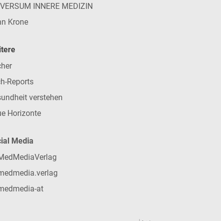
IVERSUM INNERE MEDIZIN
n Krone
tere
her
h-Reports
undheit verstehen
e Horizonte
ial Media
MedMediaVerlag
medmedia.verlag
medmedia-at