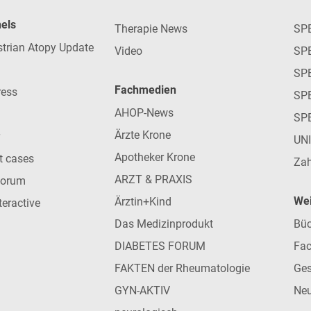
nels
Therapie News
SP
strian Atopy Update
Video
SP
SP
Fachmedien
ress
SPE
AHOP-News
SP
Ärzte Krone
UN
Apotheker Krone
nt cases
Zah
ARZT & PRAXIS
forum
Wei
Ärztin+Kind
teractive
Das Medizinprodukt
Büc
DIABETES FORUM
Fac
FAKTEN der Rheumatologie
Ges
GYN-AKTIV
Neu