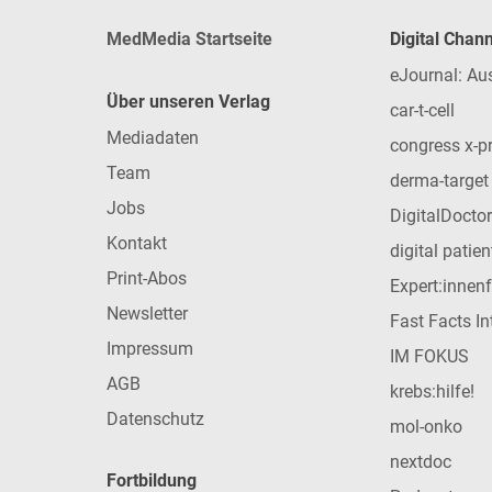
MedMedia Startseite
Digital Chan
eJournal: Au
Über unseren Verlag
car-t-cell
Mediadaten
congress x-p
Team
derma-target
Jobs
DigitalDoctor
Kontakt
digital patie
Print-Abos
Expert:innen
Newsletter
Fast Facts In
Impressum
IM FOKUS
AGB
krebs:hilfe!
Datenschutz
mol-onko
nextdoc
Fortbildung