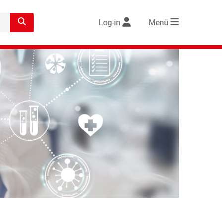
Log-in
Menü