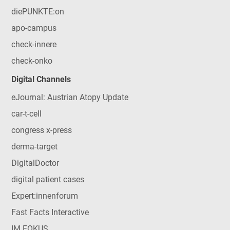
diePUNKTE:on
apo-campus
check-innere
check-onko
Digital Channels
eJournal: Austrian Atopy Update
car-t-cell
congress x-press
derma-target
DigitalDoctor
digital patient cases
Expert:innenforum
Fast Facts Interactive
IM FOKUS