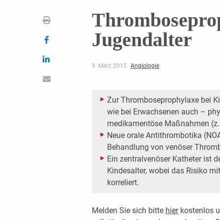
Thromboseprop
Jugendalter
9. März 2015
Angiologie
Zur Thromboseprophylaxe bei Ki
wie bei Erwachsenen auch – phys
medikamentöse Maßnahmen (z. B
Neue orale Antithrombotika (NOAK
Behandlung von venöser Thrombo
Ein zentralvenöser Katheter ist d
Kindesalter, wobei das Risiko m
korreliert.
Melden Sie sich bitte
hier
kostenlos u