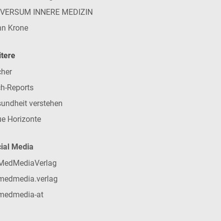
IVERSUM INNERE MEDIZIN
n Krone
tere
her
h-Reports
undheit verstehen
e Horizonte
ial Media
MedMediaVerlag
medmedia.verlag
medmedia-at