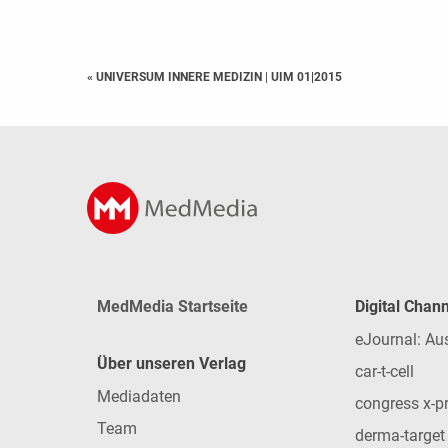
« UNIVERSUM INNERE MEDIZIN
|
UIM 01|2015
MedMedia Startseite
Digital Chan
eJournal: Au
Über unseren Verlag
car-t-cell
Mediadaten
congress x-p
Team
derma-target