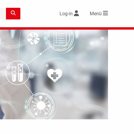
Log-in
Menü