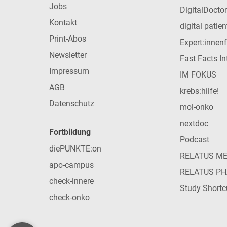
Jobs
DigitalDoctor
Kontakt
digital patie
Print-Abos
Expert:innen
Newsletter
Fast Facts In
Impressum
IM FOKUS
AGB
krebs:hilfe!
Datenschutz
mol-onko
nextdoc
Fortbildung
Podcast
diePUNKTE:on
RELATUS M
apo-campus
RELATUS P
check-innere
Study Shortc
check-onko