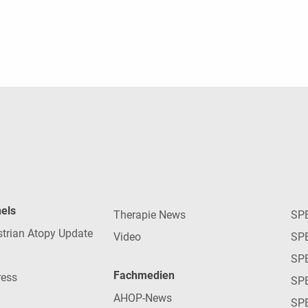
nels
Therapie News
SP
strian Atopy Update
Video
SP
SP
Fachmedien
ress
SPE
AHOP-News
SP