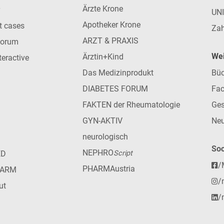
Ärzte Krone
UN
Apotheker Krone
nt cases
Zah
ARZT & PRAXIS
forum
Wei
Ärztin+Kind
teractive
Das Medizinprodukt
Büc
DIABETES FORUM
Fac
FAKTEN der Rheumatologie
Ges
GYN-AKTIV
Neu
neurologisch
Soc
NEPHRO
ED
Script
/
PHARMAustria
HARM
/
ut
/