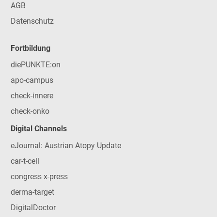
AGB
Datenschutz
Fortbildung
diePUNKTE:on
apo-campus
check-innere
check-onko
Digital Channels
eJournal: Austrian Atopy Update
car-t-cell
congress x-press
derma-target
DigitalDoctor