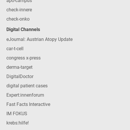
apo-campus
check-innere
check-onko
Digital Channels
eJournal: Austrian Atopy Update
car-t-cell
congress x-press
derma-target
DigitalDoctor
digital patient cases
Expert:innenforum
Fast Facts Interactive
IM FOKUS
krebs:hilfe!