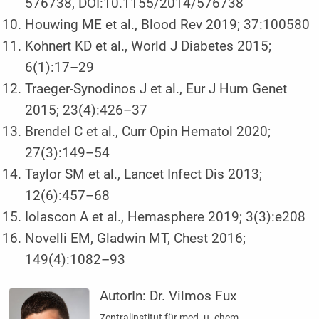
576738, DOI:10.1155/2014/576738
Houwing ME et al., Blood Rev 2019; 37:100580
Kohnert KD et al., World J Diabetes 2015;
6(1):17–29
Traeger-Synodinos J et al., Eur J Hum Genet
2015; 23(4):426–37
Brendel C et al., Curr Opin Hematol 2020;
27(3):149–54
Taylor SM et al., Lancet Infect Dis 2013;
12(6):457–68
Iolascon A et al., Hemasphere 2019; 3(3):e208
Novelli EM, Gladwin MT, Chest 2016;
149(4):1082–93
AutorIn:
Dr. Vilmos Fux
Zentralinstitut für med. u. chem.