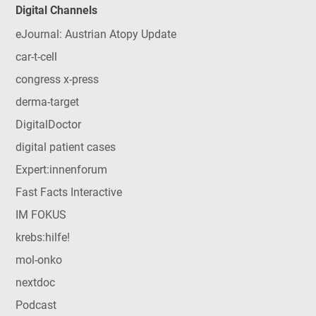
Digital Channels
eJournal: Austrian Atopy Update
car-t-cell
congress x-press
derma-target
DigitalDoctor
digital patient cases
Expert:innenforum
Fast Facts Interactive
IM FOKUS
krebs:hilfe!
mol-onko
nextdoc
Podcast