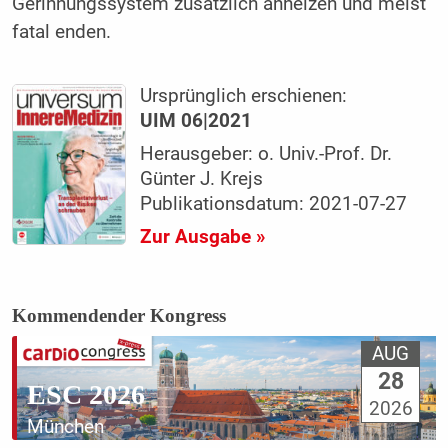
Gerinnungssystem zusätzlich anheizen und meist
fatal enden.
Ursprünglich erschienen:
UIM 06|2021
Herausgeber: o. Univ.-Prof. Dr.
Günter J. Krejs
Publikationsdatum: 2021-07-27
Zur Ausgabe »
Kommendender Kongress
AUG
28
ESC 2026
2026
München