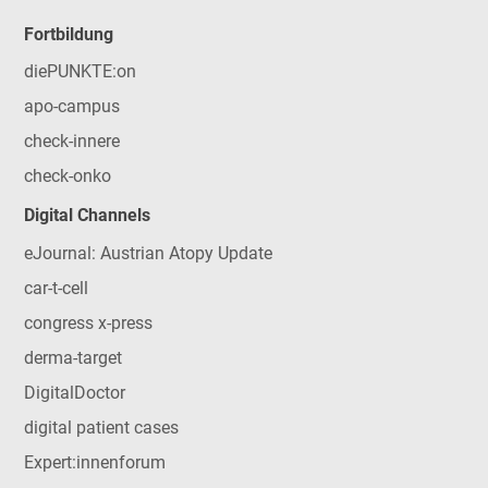
Fortbildung
diePUNKTE:on
apo-campus
check-innere
check-onko
Digital Channels
eJournal: Austrian Atopy Update
car-t-cell
congress x-press
derma-target
DigitalDoctor
digital patient cases
Expert:innenforum