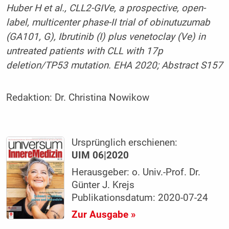
Huber H et al., CLL2-GIVe, a prospective, open-
label, multicenter phase-II trial of obinutuzumab
(GA101, G), Ibrutinib (I) plus venetoclay (Ve) in
untreated patients with CLL with 17p
deletion/TP53 mutation. EHA 2020; Ab­stract S157
Redaktion:
Dr. Christina Nowikow
Ursprünglich erschienen:
UIM 06|2020
Herausgeber: o. Univ.-Prof. Dr.
Günter J. Krejs
Publikationsdatum: 2020-07-24
Zur Ausgabe »