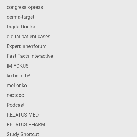
congress x-press
derma-target
DigitalDoctor
digital patient cases
Expert:innenforum
Fast Facts Interactive
IM FOKUS
krebs:hilfe!
mol-onko
nextdoc
Podcast
RELATUS MED
RELATUS PHARM
Study Shortcut