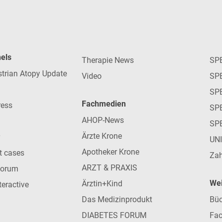
nels
Therapie News
SP
strian Atopy Update
Video
SP
SP
Fachmedien
ress
SPE
AHOP-News
SP
Ärzte Krone
UN
Apotheker Krone
nt cases
Zah
ARZT & PRAXIS
forum
Wei
Ärztin+Kind
teractive
Das Medizinprodukt
Büc
DIABETES FORUM
Fac