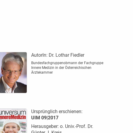
AutorIn:
Dr. Lothar Fiedler
Bundesfach­gruppenobmann der Fachgruppe
Innere Medizin in der Österreichischen
Ärztekammer
Ursprünglich erschienen:
UIM 09|2017
Herausgeber: o. Univ.-Prof. Dr.
Günter J. Krejs