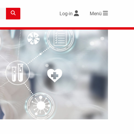
Log-in
Menü