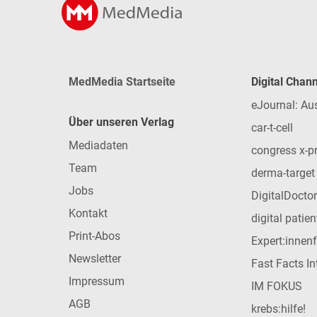
MedMedia Startseite
Digital Chan
eJournal: Au
Über unseren Verlag
car-t-cell
Mediadaten
congress x-p
Team
derma-target
Jobs
DigitalDoctor
Kontakt
digital patie
Print-Abos
Expert:innen
Newsletter
Fast Facts In
Impressum
IM FOKUS
AGB
krebs:hilfe!