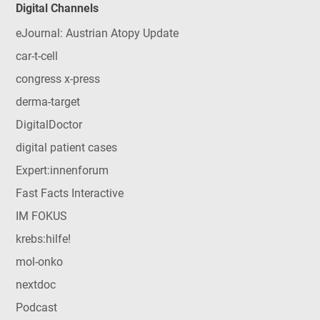
Digital Channels
eJournal: Austrian Atopy Update
car-t-cell
congress x-press
derma-target
DigitalDoctor
digital patient cases
Expert:innenforum
Fast Facts Interactive
IM FOKUS
krebs:hilfe!
mol-onko
nextdoc
Podcast