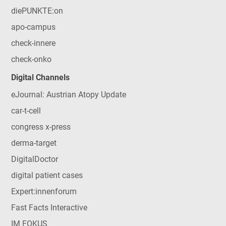
diePUNKTE:on
apo-campus
check-innere
check-onko
Digital Channels
eJournal: Austrian Atopy Update
car-t-cell
congress x-press
derma-target
DigitalDoctor
digital patient cases
Expert:innenforum
Fast Facts Interactive
IM FOKUS