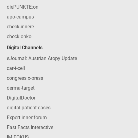
diePUNKTE:on
apo-campus
check-innere
check-onko
Digital Channels
eJournal: Austrian Atopy Update
car-t-cell
congress x-press
derma-target
DigitalDoctor
digital patient cases
Expert:innenforum
Fast Facts Interactive
IM FOKUS