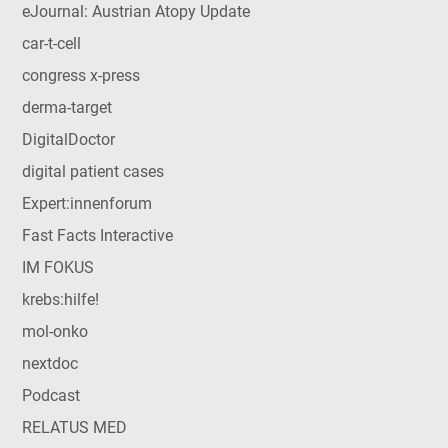
eJournal: Austrian Atopy Update
car-t-cell
congress x-press
derma-target
DigitalDoctor
digital patient cases
Expert:innenforum
Fast Facts Interactive
IM FOKUS
krebs:hilfe!
mol-onko
nextdoc
Podcast
RELATUS MED