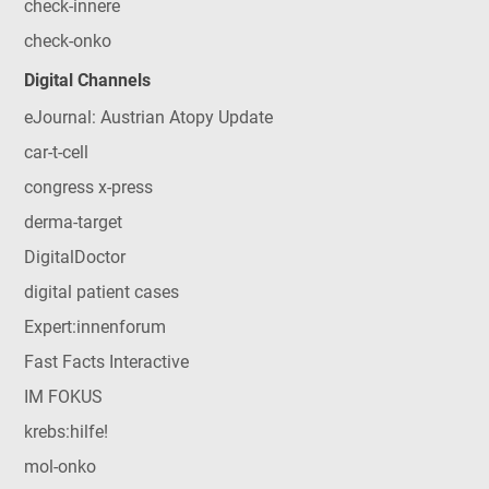
check-innere
check-onko
Digital Channels
eJournal: Austrian Atopy Update
car-t-cell
congress x-press
derma-target
DigitalDoctor
digital patient cases
Expert:innenforum
Fast Facts Interactive
IM FOKUS
krebs:hilfe!
mol-onko