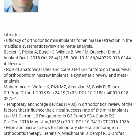
Literatur:
• Efficacy of orthodontic mini implants for en masse retraction in the
maxilla: a systematic review and meta-analysis.
Becker K, Pliska A, Busch C, Wilmes B, Wolf M, Drescher D.Int J
Implant Dent. 2018 Oct 25;4(1):35. DOI: 10.1186/s40729-018-0144-
4. Review.
• Role of anatomical sites and correlated risk factors on the survival
of orthodontic miniscrew implants: a systematic review and meta-
analysis.
Mohammed H, Wafaie K, Rizk MZ, Almuzian M, Sosly R, Bearn
DR.Prog Orthod. 2018 Sep 24;19(1):36. DOI: 10.1186/s40510-018-
0225-1.
• Temporary anchorage devices (TADs) in orthodontics: review of the
factors that influence the clinical success rate of the mini-implants.
Leo M1 Cerroni L2 Pasquantonio G3 Condò SG4 Condò R2
Clin Ter. 2016 May–Jun;167(3):e70-7. DOI: 10.7417/CT.2016.1936.
• Mini- and micro-screws for temporary skeletal anchorage in
orthodontic therapy. Berens A, Wiechmann D, Dempf R. J Orofac