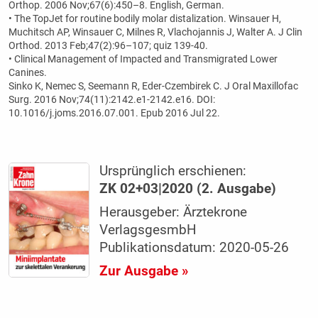
Orthop. 2006 Nov;67(6):450–8. English, German.
• The TopJet for routine bodily molar distalization. Winsauer H,
Muchitsch AP, Winsauer C, Milnes R, Vlachojannis J, Walter A. J Clin
Orthod. 2013 Feb;47(2):96–107; quiz 139-40.
• Clinical Management of Impacted and Transmigrated Lower
Canines.
Sinko K, Nemec S, Seemann R, Eder-Czembirek C. J Oral Maxillofac
Surg. 2016 Nov;74(11):2142.e1-2142.e16. DOI:
10.1016/j.joms.2016.07.001. Epub 2016 Jul 22.
Ursprünglich erschienen:
ZK 02+03|2020 (2. Ausgabe)
Herausgeber: Ärztekrone
VerlagsgesmbH
Publikationsdatum: 2020-05-26
Zur Ausgabe »