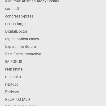
eJournal: Austrian Atopy Update
car-t-cell
congress x-press
derma-target
DigitalDoctor
digital patient cases
Expert:innenforum
Fast Facts Interactive
IM FOKUS
krebs:hilfe!
mol-onko
nextdoc
Podcast
RELATUS MED