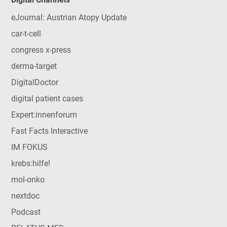
eJournal: Austrian Atopy Update
car-t-cell
congress x-press
derma-target
DigitalDoctor
digital patient cases
Expert:innenforum
Fast Facts Interactive
IM FOKUS
krebs:hilfe!
mol-onko
nextdoc
Podcast