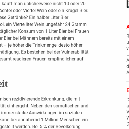
 kauft man üblicherweise nicht 10 oder 20
chtel oder Viertel Wein oder ein Krügel Bier.
se Getränke? Ein halber Liter Bier
l, ein Viertelliter Wein ungefähr 24 Gramm
A
 täglicher Konsum von 1 Liter Bier bei Frauen
R
er Bier bei Männern bereits mit einem
u
t – je höher die Trinkmenge, desto höher
v
hädigung. Es bestehen bei der Vulnerabilität
L
gesamt reagieren Frauen empfindlicher auf
A
d
A
it
E
nisch rezidivierende Erkrankung, die mit
D
lität einhergeht. Neben den somatischen und
a
V
 immer starke Auswirkungen im sozialen
W
 kann bei annähernd 1 Million Menschen ein
D
estellt werden. Bei 5 % der Bevölkerung