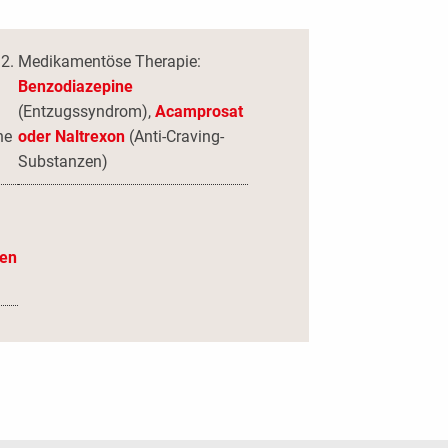
Medikamentöse Therapie:
Benzodiazepine
(Entzugssyndrom),
Acamprosat
he
oder Naltrexon
(Anti-Craving-
Substanzen)
ten