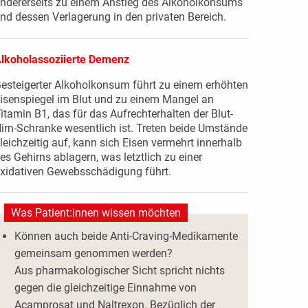
ndererseits zu einem Anstieg des Alkoholkonsums
nd dessen Verlagerung in den privaten Bereich.
lkoholassoziierte Demenz
esteigerter Alkoholkonsum führt zu einem erhöhten
isenspiegel im Blut und zu einem Mangel an
itamin B1, das für das Aufrechterhalten der Blut-
irn-Schranke wesentlich ist. Treten beide Umstände
leichzeitig auf, kann sich Eisen vermehrt innerhalb
es Gehirns ablagern, was letztlich zu einer
xidativen Gewebsschädigung führt.
Was Patient:innen wissen möchten
Können auch beide Anti-Craving-Medikamente
gemeinsam genommen werden?
Aus pharmakologischer Sicht spricht nichts
gegen die gleichzeitige Einnahme von
Acamprosat und Naltrexon. Bezüglich der