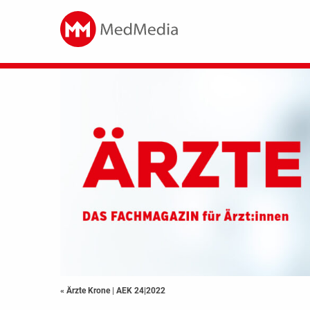
« Ärzte Krone
|
AEK 24|2022