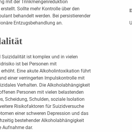
ng mit der Trinkmengenreduktion
rstellt. Sollte mehr Kontrolle über den
D
ulant behandelt werden. Bei persistierender
ationäre Entzugsbehandlung an.
U
alität
izidalität ist komplex und in vielen
drisiko ist bei Personen mit
erhöht. Eine akute Alkoholintoxikation führt
und einer verringerten Impulskontrolle mit
zidales Verhalten. Die Alkoholabhängigkeit
offenen Personen mit vielen belastenden
es, Scheidung, Schulden, soziale Isolation
eitere Risikofaktoren für Suizidversuche
ptomen einer schweren Depression und das
hzeitig bestehender Alkoholabhängigkeit
äre Aufnahme dar.