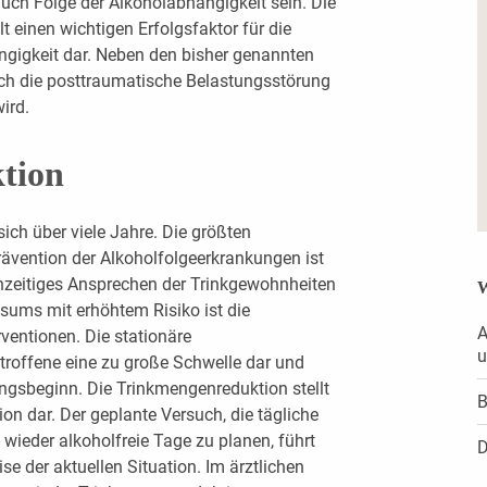
uch Folge der Alkoholabhängigkeit sein. Die
 einen wichtigen Erfolgsfaktor für die
ngigkeit dar. Neben den bisher genannten
ch die posttraumatische Belastungsstörung
ird.
tion
ich über viele Jahre. Die größten
rävention der Alkoholfolgeerkrankungen ist
hzeitiges Ansprechen der Trinkgewohnheiten
W
sums mit erhöhtem Risiko ist die
A
rventionen. Die stationäre
u
etroffene eine zu große Schwelle dar und
ngsbeginn. Die Trinkmengenreduktion stellt
B
tion dar. Der geplante Versuch, die tägliche
wieder alkoholfreie Tage zu planen, führt
D
se der aktuellen Situation. Im ärztlichen