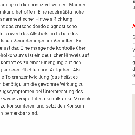
a
ängigkeit diagnostiziert werden. Männer
u
rankung betroffen. Eine regelmäßig hohe
er anamnestischer Hinweis Richtung
A
icht das entscheidende diagnostische
tellenwert des Alkohols im Leben des
G
denen Veränderungen im Verhalten. Ein
E
verlust dar. Eine mangelnde Kontrolle über
V
holkonsums ist ein deutlicher Hinweis auf
H
h kommt es zu einer Einengung auf den
g
d
 anderer Pflichten und Aufgaben. Als
o
die Toleranzentwicklung (das heißt es
 benötigt, um die gewohnte Wirkung zu
ntzugssymptomen bei Unterbrechung des
rweise verspürt der alkoholkranke Mensch
 zu konsumieren, und setzt den Konsum
en bemerkbar sind.