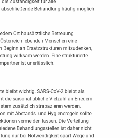
 die Zuständigkeit für alle
ie abschließende Behandlung häufig möglich
 jedem Ort hausärztliche Betreuung
in Österreich lebenden Menschen eine
von Beginn an Ersatzstrukturen mitzudenken,
stung wirksam werden. Eine strukturierte
partner ist unerlässlich.
 bleibt wichtig. SARS-CoV-2 bleibt als
t die saisonal übliche Vielzahl an Erregern
stem zusätzlich strapazieren werden.
on mit Abstands- und Hygieneregeln sollte
fektionen vermeiden lassen. Die Verteilung
iedene Behandlungsstellen ist daher nicht
eitung nur bei Notwendigkeit spart Wege und