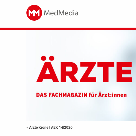
« Ärzte Krone
|
AEK 14|2020