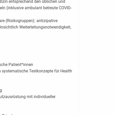
dizin entsprechend den üblichen und
n (inklusive ambulant betreute COVID-
re (Risikogruppen): antizipative
nsichtlich Weiterleitungsnotwendigkeit,
sche Patient*innen
in systematische Testkonzepte für Health
ng
tzausrüstung mit individueller