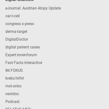
eJournal: Austrian Atopy Update
car-t-cell
congress x-press
derma-target
DigitalDoctor
digital patient cases
Expert:innenforum
Fast Facts Interactive
IM FOKUS
krebs:hilfe!
mol-onko
nextdoc
Podcast