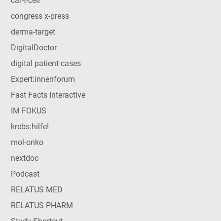
car-t-cell
congress x-press
derma-target
DigitalDoctor
digital patient cases
Expert:innenforum
Fast Facts Interactive
IM FOKUS
krebs:hilfe!
mol-onko
nextdoc
Podcast
RELATUS MED
RELATUS PHARM